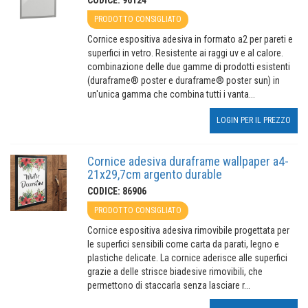
CODICE: 96124
PRODOTTO CONSIGLIATO
Cornice espositiva adesiva in formato a2 per pareti e
superfici in vetro. Resistente ai raggi uv e al calore.
combinazione delle due gamme di prodotti esistenti
(duraframe® poster e duraframe® poster sun) in
un'unica gamma che combina tutti i vanta...
LOGIN PER IL PREZZO
Cornice adesiva duraframe wallpaper a4-
21x29,7cm argento durable
CODICE: 86906
PRODOTTO CONSIGLIATO
Cornice espositiva adesiva rimovibile progettata per
le superfici sensibili come carta da parati, legno e
plastiche delicate. La cornice aderisce alle superfici
grazie a delle strisce biadesive rimovibili, che
permettono di staccarla senza lasciare r...