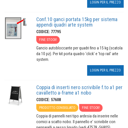
LOGIN PER IL PREZZO
Conf.10 ganci portata 15kg per sistema
appendi quadri arte system
CODICE: 77795
FINE STOCK!
Gancio autobloccante per quadri fino a 15 kg (scatola
da 10 pz). Per kit porta quadro 'click' e 'top rail' arte
system.
LOGIN PER IL PREZZO
Coppia di inserti nero scrivibile f.to a1 per
cavalletto a-frame a1 nobo
CODICE: 57608
PRODOTTO CONSIGLIATO
FINE STOCK!
Coppia di pannelli neri tipo ardesia da inserire nelle
cornici a scatto nobo. Il pannello e' scrivibile con
pennarelli a gesso liquido (vedi 47578 -56805)