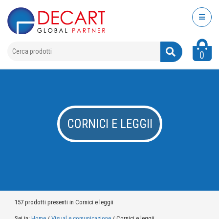
0
CORNICI E LEGGII
157 prodotti presenti in Cornici e leggii
Sei in:
Home
/
Visual e comunicazione
/
Cornici e leggii