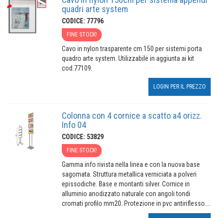
quadri arte system
CODICE: 77796
FINE STOCK!
Cavo in nylon trasparente cm 150 per sistemi porta
quadro arte system. Utilizzabile in aggiunta ai kit
cod.77109.
LOGIN PER IL PREZZO
Colonna con 4 cornice a scatto a4 orizz.
Info 04
CODICE: 53829
FINE STOCK!
Gamma info rivista nella linea e con la nuova base
sagomata. Struttura metallica verniciata a polveri
epissodiche. Base e montanti silver. Cornice in
alluminio anodizzato naturale con angoli tondi
cromati profilo mm20. Protezione in pvc antiriflesso....