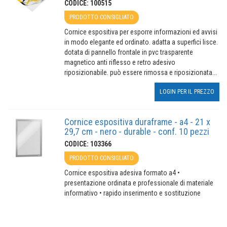
CODICE: 100515
PRODOTTO CONSIGLIATO
Cornice espositiva per esporre informazioni ed avvisi
in modo elegante ed ordinato. adatta a superfici lisce.
dotata di pannello frontale in pvc trasparente
magnetico anti riflesso e retro adesivo
riposizionabile. può essere rimossa e riposizionata...
LOGIN PER IL PREZZO
Cornice espositiva duraframe - a4 - 21 x
29,7 cm - nero - durable - conf. 10 pezzi
CODICE: 103366
PRODOTTO CONSIGLIATO
Cornice espositiva adesiva formato a4 •
presentazione ordinata e professionale di materiale
informativo • rapido inserimento e sostituzione
dell'inserto grazie al pannello frontale magnetico •
può essere facilmente applicata su superfici lisce...