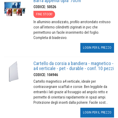
Barra appendi opla' 70cm
CODICE: 50526
FINE STOCK!
In alluminio anodizzato, profilo arrotondato estruso
con all'interno cilindretti zigrinati in pvc che
permettono un facile inserimento del foglio.
Completa di biadesivo.
LOGIN PER IL PREZZO
Cartello da corsia a bandiera - magnetico -
a4 verticale - pet - durable - conf. 10 pezzi
CODICE: 104946
Cartello magnetico a4 verticale, ideale per
contrassegnare scaffali e corsie. Ben leggibile da
entrambi i lati grazie al fissaggio ad angolo retto e
permette di orientarsi rapidamente in spazi ampi.
Protezione degli inserti dalla polvere. Facile sost...
LOGIN PER IL PREZZO