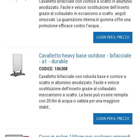
Cavalletto bifacciale con cornice a scatto in alluminio
anodizzato. Facile e veloce sostituzione dell'inserto
grazie al collaudato m eccanismo a scatto. angoli
smussati. La guarnizione interna in gomma offre una
protezione efficace contro l’acqua....
LOGIN PER IL PREZZO
Cavalletto heavy base outdoor - bifacciale
- a1 - durable
CODICE: 106308
Cavalletto bifacciale con robusta base e cornice a
scatto in alluminio anodizzato. Facile e veloce
sostituzione dell'inserto grazie al collaudato
meccanismo a scatto. La base può essere riempita
con 20 litri di acqua o sabbia per una maggiore
stabil...
LOGIN PER IL PREZZO
Cavo in nylon 150cm per sistema appendi